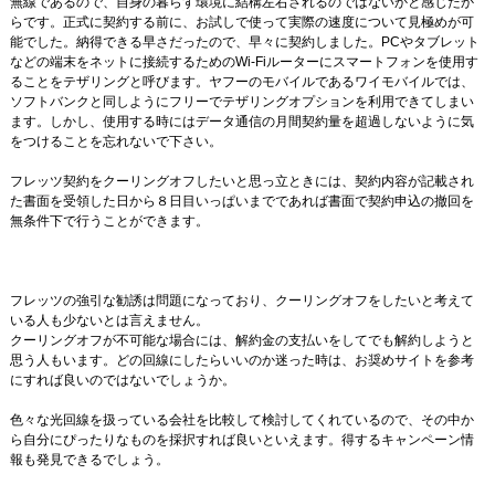
無線であるので、自身の暮らす環境に結構左右されるのではないかと感じたか
らです。正式に契約する前に、お試しで使って実際の速度について見極めが可
能でした。納得できる早さだったので、早々に契約しました。PCやタブレット
などの端末をネットに接続するためのWi-Fiルーターにスマートフォンを使用す
ることをテザリングと呼びます。ヤフーのモバイルであるワイモバイルでは、
ソフトバンクと同しようにフリーでテザリングオプションを利用できてしまい
ます。しかし、使用する時にはデータ通信の月間契約量を超過しないように気
をつけることを忘れないで下さい。
フレッツ契約をクーリングオフしたいと思っ立ときには、契約内容が記載され
た書面を受領した日から８日目いっぱいまでであれば書面で契約申込の撤回を
無条件下で行うことができます。
フレッツの強引な勧誘は問題になっており、クーリングオフをしたいと考えて
いる人も少ないとは言えません。
クーリングオフが不可能な場合には、解約金の支払いをしてでも解約しようと
思う人もいます。どの回線にしたらいいのか迷った時は、お奨めサイトを参考
にすれば良いのではないでしょうか。
色々な光回線を扱っている会社を比較して検討してくれているので、その中か
ら自分にぴったりなものを採択すれば良いといえます。得するキャンペーン情
報も発見できるでしょう。