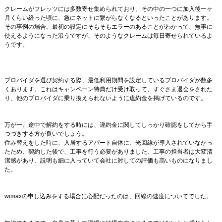
クレームがフレッツには多数寄せ集められており、その中の一つに加入後一ヶ
月くらい経った頃に、急にネットに繋がらなくなるといったことがあります。
その事例の場合、最初の設定にそもそもエラーのあることがわかって、無事に
使えるようになった沿うですが、そのようなクレームは毎日寄せられているよ
うです。
プロバイダを選び契約する際、最低利用期間を設定しているプロバイダが数多
くあります。これはキャンペーン特典だけ受け取って、すぐさま退会をされた
り、他のプロバイダに乗り換えられないように違約金を掲げているのです。
万が一、途中で解約をする時には、違約金に関してしっかり確認をしてから手
つづきする方が良いでしょう。
住み替えをした時に、入居するアパート自体に、光回線が導入されていなかっ
たため、契約した後で、工事を行う必要がありました。工事の担当者は大変清
潔感があり、説明も細に入っていて会社に対しての評価も高いものになりまし
た。
wimaxの申し込みをする場合に心配だったのは、回線の速度についてでした。