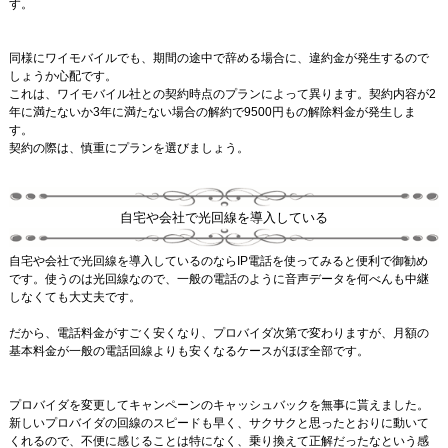
す。
同様にワイモバイルでも、期間の途中で辞める場合に、違約金が発生するので
しょうか心配です。
これは、ワイモバイル社との契約時点のプランによって異ります。契約内容が2
年に満たないか3年に満たない場合の解約で9500円もの解除料金が発生しま
す。
契約の際は、慎重にプランを選びましょう。
自宅や会社で光回線を導入している
自宅や会社で光回線を導入しているのならIP電話を使ってみると便利で御勧め
です。使うのは光回線なので、一般の電話のように音声データを何べんも中継
しなくても大丈夫です。
だから、電話料金がすごく安くなり、プロバイダ次第で変わりますが、月額の
基本料金が一般の電話回線よりも安くなるケースがほぼ全部です。
プロバイダを変更してキャンペーンのキャッシュバックを無事に貰えました。
新しいプロバイダの回線のスピードも早く、サクサクと思ったとおりに動いて
くれるので、不便に感じることは特になく、乗り換えて正解だったなという感