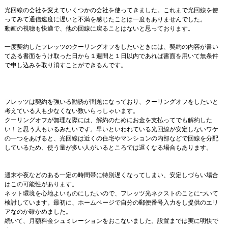
光回線の会社を変えていくつかの会社を使ってきました。これまで光回線を使
ってみて通信速度に遅いと不満を感じたことは一度もありませんでした。
動画の視聴も快適で、他の回線に戻ることはないと思っております。
一度契約したフレッツのクーリングオフをしたいときには、契約の内容が書い
てある書面をうけ取った日から１週間と１日以内であれば書面を用いて無条件
で申し込みを取り消すことができるんです。
フレッツは契約を強いる勧誘が問題になっており、クーリングオフをしたいと
考えている人も少なくない数いらっしゃいます。
クーリングオフが無理な際には、解約のためにお金を支払ってでも解約した
い！と思う人もいるみたいです。早いといわれている光回線が安定しないワケ
の一つをあげると、光回線は近くの住宅やマンションの内部などで回線を分配
しているため、使う量が多い人がいるところでは遅くなる場合もあります。
週末や夜などのある一定の時間帯に特別遅くなってしまい、安定しづらい場合
はこの可能性があります。
ネット環境を心地よいものにしたいので、フレッツ光ネクストのことについて
検討しています。最初に、ホームページで自分の郵便番号入力をし提供のエリ
アなのか確かめました。
続いて、月額料金シュミレーションをおこないました。設置までは実に明快で