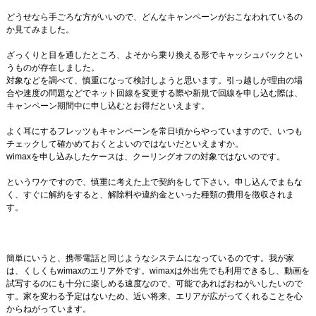
どうせなら手ごろな方がいいので、どんなキャンペーンがおこなわれているの
か見てみました。
ざっくりと目を通したところ、よそから乗り換える形でキャッシュバックとい
うものが存在しました。
対象などを調べて、慎重になって検討しようと思います。引っ越しが理由の場
合や速度の問題などでネット回線を変更する際や新規で回線を申し込む際は、
キャンペーン期間中に申し込むとお得だといえます。
よく耳にするフレッツもキャンペーンを常日頃からやっていますので、いつも
チェックして確かめておくとよいのではないだといえますか。
wimaxを申し込みしたケースは、クーリングオフの対象ではないのです。
というワケですので、慎重に考えた上で契約をして下さい。申し込んでまもな
く、すぐに解約をすると、解除料や違約金といった種類の費用を徴収されま
す。
簡単にいうと、携帯電話と同じようなシステムになっているのです。我が家
は、くしくもwimaxのエリア外です。wimaxは外出先でも利用できるし、動画を
試写するのにも十分に楽しめる速度なので、可能であればおねがいしたいので
す。家を変わる予定はないため、近い将来、エリアが広がってくれることを心
からねがっています。