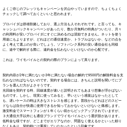
よくご存じのフレッツもキャンペーンを沢山やっていますので、ちょくちょく
チェックして調べておくといいと思われます。
プロバイダは群雄割拠しており、選ぶ方法も人それぞれです。と言っても、キ
ャッシュバックキャンペーンがあったり、数か月無料の特典がついたり、月々
の利用料が安いプロバイダにすぐに決めるのは奨励できません。ネットを使う
用途にもよりますが、どれほどの通信速度か、トラブルはないか、などの点を
よく考えて選ぶのが良いでしょう。ソフトバンク系列の安い通信会社も同様
に、途中で解約する際に、違約金を払わないといけないのか心配です。
これは、ワイモバイルとの契約の際のプランによって異ります。
契約内容が2年に満たないか3年に満たない場合の解約で9500円の解除料金を支
払わなければならないのです。契約する場合には、きちんと説明を聞いてにプ
ランを選んだ方がよさそうです。
光回線を契約する時、回線速度が速いと説明されてもあまり想像が浮かばない
ものです。しかし、現実に使ってみると、早いという感覚はなかったとして
も、遅いケースの時は大きなストレスを感じます。普段からどれほどのスピー
ドならば自分が快適に使用できるか知っておかないといけないと痛感します。
激安料金でスマートフォンが１年くらい前からピックアップされていますが、
３大通信大手以外にも通信ブランドでワイモバイルという選択肢があります。
低料金な様ですが、どこまでがエリアなのか、問題なく使えるかといった頼り
なくもあり、契約時には重視していなかったという印象です。