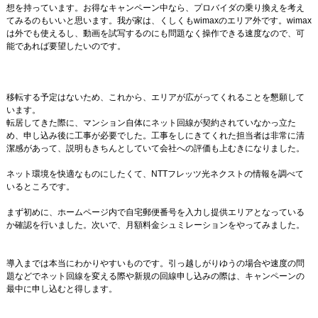
想を持っています。お得なキャンペーン中なら、プロバイダの乗り換えを考え
てみるのもいいと思います。我が家は、くしくもwimaxのエリア外です。wimax
は外でも使えるし、動画を試写するのにも問題なく操作できる速度なので、可
能であれば要望したいのです。
移転する予定はないため、これから、エリアが広がってくれることを懇願して
います。
転居してきた際に、マンション自体にネット回線が契約されていなかっ立た
め、申し込み後に工事が必要でした。工事をしにきてくれた担当者は非常に清
潔感があって、説明もきちんとしていて会社への評価も上むきになりました。
ネット環境を快適なものにしたくて、NTTフレッツ光ネクストの情報を調べて
いるところです。
まず初めに、ホームページ内で自宅郵便番号を入力し提供エリアとなっている
か確認を行いました。次いで、月額料金シュミレーションをやってみました。
導入までは本当にわかりやすいものです。引っ越しがりゆうの場合や速度の問
題などでネット回線を変える際や新規の回線申し込みの際は、キャンペーンの
最中に申し込むと得します。