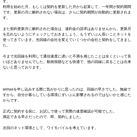
す。
利用を始めた月、もしくは契約を更新した月から起算して、一年間が契約期間
です。更新の月に解約されない場合は、さらに契約期間が自動的に更新されま
す。
また契約更新月に解約された場合は、違約金の請求はありませんから、更新月
を忘れないようにチェックしておきましょう。もうずいぶん長いことネットを
使ってきています。光回線の会社を変えていくつかの会社と契約をしてきまし
た。
今まで光回線を利用して通信速度に遅いと不満を感じたことは全くといって良
いほどありませんでした。動画視聴なども快適で、他の回線に戻ることは出来
ないと思っております。
wimaxを申し込みする際に気がかりに思ったのは、回線の早さでした。無線で
すから、自分が暮らしている環境にずいぶん影響されるのではないかと感じた
からです。
正式に契約する前に、お試しで使って実際の速度確認が可能でした。
満足できる早さだったので、即、契約しました。
次回のネット環境として、ワイモバイルを考えています。